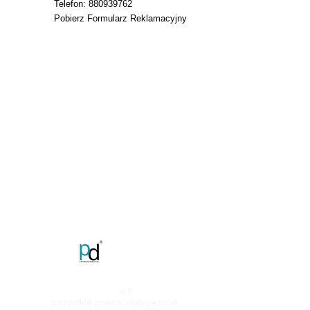
Telefon: 880939762
Pobierz Formularz Reklamacyjny
Pryor Distributio
n®
wszystkie prawa zastrzeżone.