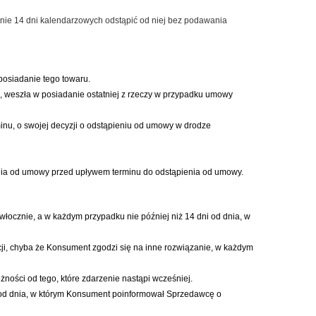
nie 14 dni kalendarzowych odstąpić od niej bez podawania
posiadanie tego towaru.
, weszła w posiadanie ostatniej z rzeczy w przypadku umowy
u, o swojej decyzji o odstąpieniu od umowy w drodze
nia od umowy przed upływem terminu do odstąpienia od umowy.
ocznie, a w każdym przypadku nie później niż 14 dni od dnia, w
cji, chyba że Konsument zgodzi się na inne rozwiązanie, w każdym
ości od tego, które zdarzenie nastąpi wcześniej.
i od dnia, w którym Konsument poinformował Sprzedawcę o