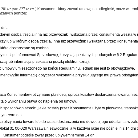
 2014 r. poz. 827 ze zm.)
Konsument, który zawarł umowę na odległość, może w termi
azanych poniżej:
 dnia:
tórym osoba trzecia inna niż przewoźnik i wskazana przez Konsumenta weszła w 
czy lub w którym osoba trzecia, inna niż przewoźnik i wskazana przez Konsumenta
 które dostarczane są osobno.
y musi poinformować Sprzedawcę, korzystając z danych podanych w § 2 Regulamin
tą lub informacja przekazana pocztą elektroniczną).
od umowy umieszczonego na końcu Regulaminu, jednak nie jest to obowiązkowe.
ument wyśle informację dotyczącą wykonania przysługującego mu prawa odstąpie
a Konsumentowi otrzymane płatności, oprócz kosztów dostarczenia towaru, niezwł
ta o wykonaniu prawa odstąpienia od umowy.
h sposobów płatności, jakie zostały przez Konsumenta użyte w pierwotnej transak
 tym zwrotem.
 otrzymania towaru lub do czasu dostarczenia mu dowodu jego odesłania, w zależn
/lokal 31 00-020 Warszawa niezwłocznie, a w każdym razie nie później niż 14 dn
li Konsument odeśle towar przed upływem terminu 14 dni.