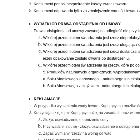
Konsument ponosi bezpośrednie koszty zwrotu towaru.
Konsument odpowiada tylko za zmniejszenie wartości towaru wy
WYJĄTKI OD PRAWA ODSTĄPIENIA OD UMOWY
Prawo odstąpienia od umowy zawartej na odległość nie przy
W której przedmiotem świadczenia jest rzecz nieprefab
W której przedmiotem świadczenia jest rzecz ulegająca s
W której przedmiotem świadczenia jest rzecz dostarcza
jeżeli opakowanie zostało otwarte po dostarczeniu.
W której przedmiotem świadczenia są rzeczy, które po do
5. Produktów naturalnych( organicznych) wyprodukowan
a. Soku Aloesowego klarownego – naturalnego lub ekol
b. Soku Aloesowego z miąższem - naturalnego lub ekol
REKLAMACJE
W przypadku wystąpienia wady towaru Kupujący ma możliwość 
Korzystając z rękojmi Kupujący może, na zasadach oraz w te
Złożyć oświadczenie o obniżeniu ceny
Przy wadzie istotnej - złożyć oświadczenie o odstąpieni
Żądać wymiany rzeczy na wolną od wad