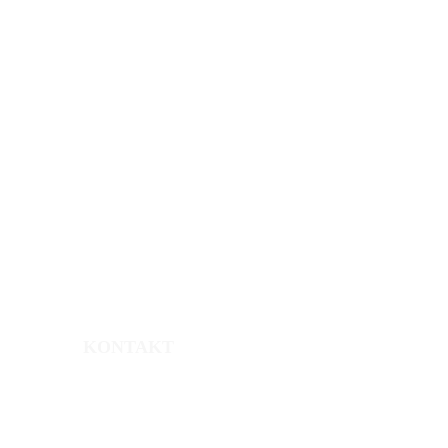
UPÓW
KONTAKT
ul.Chmielna 2/31
00-020 Warszawa
tel. +48 880939762