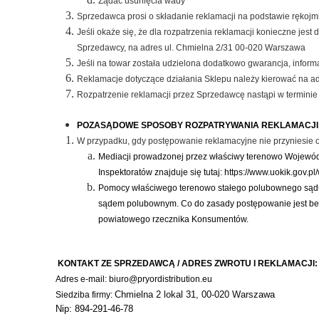
Żądać usunięcia wady
Sprzedawca prosi o składanie reklamacji na podstawie rękojm
Jeśli okaże się, że dla rozpatrzenia reklamacji konieczne j
Sprzedawcy, na adres ul. Chmielna 2/31 00-020 Warszawa
Jeśli na towar została udzielona dodatkowo gwarancja, informac
Reklamacje dotyczące działania Sklepu należy kierować na a
Rozpatrzenie reklamacji przez Sprzedawcę nastąpi w terminie 
POZASĄDOWE SPOSOBY ROZPATRYWANIA REKLAMACJI 
W przypadku, gdy postępowanie reklamacyjne nie przyniesie 
Mediacji prowadzonej przez właściwy terenowo Wojewódzk
Inspektoratów znajduje się tutaj: https://www.uokik.gov.
Pomocy właściwego terenowo stałego polubownego sądu 
sądem polubownym. Co do zasady postępowanie jest bez
powiatowego rzecznika Konsumentów.
KONTAKT ZE SPRZEDAWCĄ / ADRES ZWROTU I REKLAMACJI:
Adres e-mail: biuro@pryordistribution.eu
Chmielna 2 lokal 31, 00-020 Wars
zawa
Siedziba firmy:
Nip: 894-291-46-78