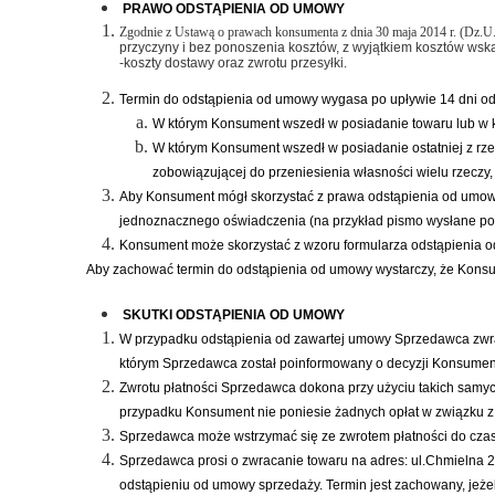
PRAWO ODSTĄPIENIA OD UMOWY
Zgodnie z Ustawą o prawach konsumenta z dnia 30 maja 2014 r. (Dz.U.
przyczyny i bez ponoszenia kosztów, z wyjątkiem kosztów wsk
-koszty dostawy oraz zwrotu przesyłki.
Termin do odstąpienia od umowy wygasa po upływie 14 dni od
W którym Konsument wszedł w posiadanie towaru lub w k
W którym Konsument wszedł w posiadanie ostatniej z rze
zobowiązującej do przeniesienia własności wielu rzeczy,
Aby Konsument mógł skorzystać z prawa odstąpienia od umow
jednoznacznego oświadczenia (na przykład pismo wysłane pocz
Konsument może skorzystać z wzoru formularza odstąpienia 
Aby zachować termin do odstąpienia od umowy wystarczy, że Kons
SKUTKI ODSTĄPIENIA OD UMOWY
W przypadku odstąpienia od zawartej umowy Sprzedawca zwrac
którym Sprzedawca został poinformowany o decyzji Konsumen
Zwrotu płatności Sprzedawca dokona przy użyciu takich samyc
przypadku Konsument nie poniesie żadnych opłat w związku z
Sprzedawca może wstrzymać się ze zwrotem płatności do czasu
Sprzedawca prosi o zwracanie towaru na adres: ul.Chmielna 2
odstąpieniu od umowy sprzedaży. Termin jest zachowany, jeże