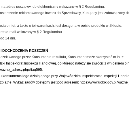
i na adres pocztowy lub elektroniczny wskazany w § 2 Regulaminu.
est dostarczenie reklamowanego towaru do Sprzedawcy, Kupujący jest zobowiązany 
ja o niej, a także o jej warunkach, jest dostępna w opisie produktu w Sklepie.
dres e-mail wskazany w § 2 Regulaminu.
do 14 dni.
I DOCHODZENIA ROSZCZEŃ
oczekiwanego przez Konsumenta rezultatu, Konsument może skorzystać m.in. z:
i Inspektorat Inspekcji Handlowej, do którego należy się zwrócić z wnioskiem o
pl/wazne_adresy.php#faq595.
konsumenckiego działającego przy Wojewódzkim Inspektoracie Inspekcji Handlowe
płatne. Wykaz sądów dostępny jest pod adresem: https://www.uokik.gov.pl/wazn