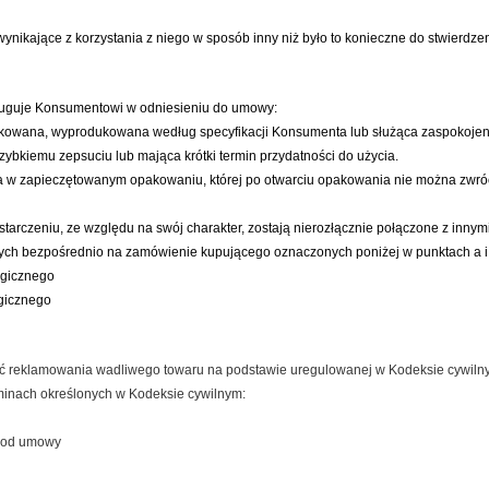
nikające z korzystania z niego w sposób inny niż było to konieczne do stwierdzen
sługuje Konsumentowi w odniesieniu do umowy:
rykowana, wyprodukowana według specyfikacji Konsumenta lub służąca zaspokojen
zybkiemu zepsuciu lub mająca krótki termin przydatności do użycia.
na w zapieczętowanym opakowaniu, której po otwarciu opakowania nie można zwró
starczeniu, ze względu na swój charakter, zostają nierozłącznie połączone z innym
ych bezpośrednio na zamówienie kupującego oznaczonych poniżej w punktach a i
ogicznego
ogicznego
reklamowania wadliwego towaru na podstawie uregulowanej w Kodeksie cywilnym r
rminach określonych w Kodeksie cywilnym:
u od umowy