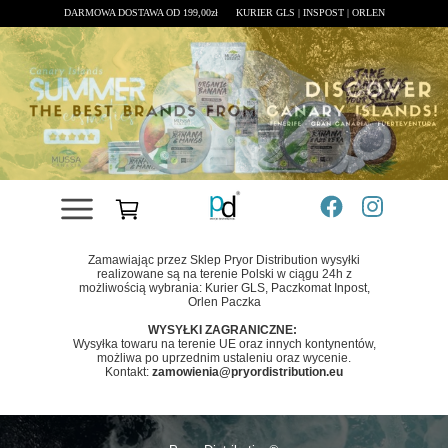
DARMOWA DOSTAWA OD 199,00zł
KURIER GLS | INSPOST | ORLEN
DOSTAWA
Zamawiając przez Sklep Pryor Distribution wysyłki
realizowane są na terenie Polski w ciągu 24h z
możliwością wybrania: Kurier GLS, Paczkomat Inpost,
Orlen Paczka
WYSYŁKI ZAGRANICZNE:
Wysyłka towaru na terenie UE oraz innych kontynentów,
możliwa po uprzednim ustaleniu oraz wycenie.
Kontakt:
zamowienia@pryordistribution.eu