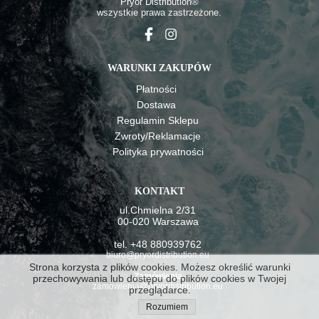
Pryor Distributio
n®
wszystkie prawa zastrzeżone.
WARUNKI ZAKUPÓW
Płatności
Dostawa
Regulamin Sklepu
Zwroty/Reklamacje
Polityka prywatności
KONTAKT
ul.Chmielna 2/31
00-020 Warszawa
tel. +48 880939762
biuro@pryordistribution.eu
Strona korzysta z plików cookies. Możesz określić warunki
Zamówienia
przechowywania lub dostępu do plików cookies w Twojej
zamowienia@pryordistribution.eu
przeglądarce.
Rozumiem