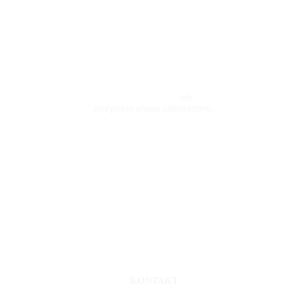
Pryor Distributio
n®
wszystkie prawa zastrzeżone.
WARUNKI ZAKUPÓW
Płatności
Dostawa
Regulamin Sklepu
Zwroty/Reklamacje
Polityka prywatności
KONTAKT
ul.Chmielna 2/31