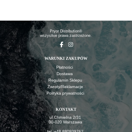
Pryor Distributio
n®
wszystkie prawa zastrzeżone.
WARUNKI ZAKUPÓW
Płatności
Dostawa
Regulamin Sklepu
Zwroty/Reklamacje
Polityka prywatności
KONTAKT
ul.Chmielna 2/31
00-020 Warszawa
tel. +48 880939762