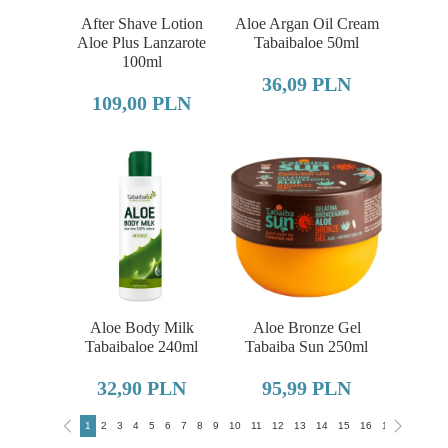
After Shave Lotion
Aloe Argan Oil Cream
Aloe Plus Lanzarote
Tabaibaloe 50ml
100ml
36,09 PLN
109,00 PLN
Aloe Body Milk
Aloe Bronze Gel
Tabaibaloe 240ml
Tabaiba Sun 250ml
32,90 PLN
95,99 PLN
1
2
3
4
5
6
7
8
9
10
11
12
13
14
15
16
17
18
19