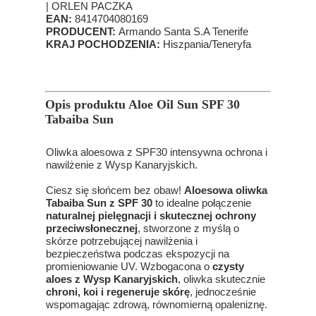
| ORLEN PACZKA
EAN:
8414704080169
PRODUCENT:
Armando Santa S.A Tenerife
KRAJ POCHODZENIA:
Hiszpania/Teneryfa
Opis produktu Aloe Oil Sun SPF 30
Tabaiba Sun
Oliwka aloesowa z SPF30 intensywna ochrona i
nawilżenie z Wysp Kanaryjskich.
Ciesz się słońcem bez obaw!
Aloesowa oliwka
Tabaiba Sun z SPF 30
to idealne połączenie
naturalnej pielęgnacji i skutecznej ochrony
przeciwsłonecznej
, stworzone z myślą o
skórze potrzebującej nawilżenia i
bezpieczeństwa podczas ekspozycji na
promieniowanie UV. Wzbogacona o
czysty
aloes z Wysp Kanaryjskich
, oliwka skutecznie
chroni, koi i regeneruje skórę
, jednocześnie
wspomagając zdrową, równomierną opaleniznę.