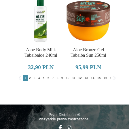
Aloe Body Milk
Aloe Bronze Gel
Tabaibaloe 240ml
Tabaiba Sun 250ml
32,90 PLN
95,99 PLN
1
2
3
4
5
6
7
8
9
10
11
12
13
14
15
16
17
18
19
Pryor Distributio
n®
wszystkie prawa zastrzeżone.