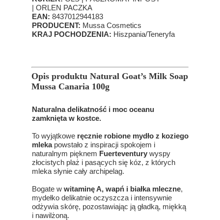
| ORLEN PACZKA
EAN:
8437012944183
PRODUCENT:
Mussa Cosmetics
KRAJ POCHODZENIA:
Hiszpania/Teneryfa
Opis produktu Natural Goat’s Milk Soap
Mussa Canaria 100g
Naturalna delikatność i moc oceanu
zamknięta w kostce.
To wyjątkowe
ręcznie robione mydło z koziego
mleka
powstało z inspiracji spokojem i
naturalnym pięknem
Fuerteventury
wyspy
złocistych plaż i pasących się kóz, z których
mleka słynie cały archipelag.
Bogate w
witaminę A, wapń i białka mleczne
,
mydełko delikatnie oczyszcza i intensywnie
odżywia skórę, pozostawiając ją gładką, miękką
i nawilżoną.