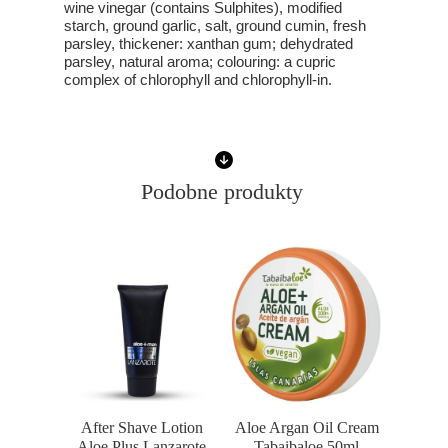
wine vinegar (contains Sulphites), modified
starch, ground garlic, salt, ground cumin, fresh
parsley, thickener: xanthan gum; dehydrated
parsley, natural aroma; colouring: a cupric
complex of chlorophyll and chlorophyll-in.
Podobne produkty
After Shave Lotion
Aloe Argan Oil Cream
Aloe Plus Lanzarote
Tabaibaloe 50ml