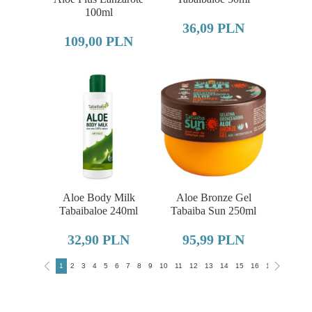
100ml
36,09 PLN
109,00 PLN
Aloe Body Milk
Aloe Bronze Gel
Tabaibaloe 240ml
Tabaiba Sun 250ml
32,90 PLN
95,99 PLN
1
2
3
4
5
6
7
8
9
10
11
12
13
14
15
16
17
18
19