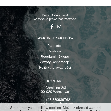
Pryor Distributio
n®
wszystkie prawa zastrzeżone.
WARUNKI ZAKUPÓW
Płatności
Dostawa
Regulamin Sklepu
Zwroty/Reklamacje
Polityka prywatności
KONTAKT
ul.Chmielna 2/31
00-020 Warszawa
tel. +48 880939762
biuro@pryordistribution.eu
Strona korzysta z plików cookies. Możesz określić warunki
Zamówienia