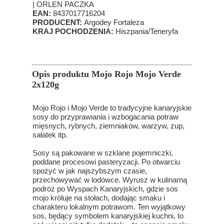
| ORLEN PACZKA
EAN:
8437017716204
PRODUCENT:
Argodey Fortaleza
KRAJ POCHODZENIA:
Hiszpania/Teneryfa
Opis produktu Mojo Rojo Mojo Verde
2x120g
Mojo Rojo i Mojo Verde to tradycyjne kanaryjskie
sosy do przyprawiania i wzbogacania potraw
mięsnych, rybnych, ziemniaków, warzyw, zup,
sałatek itp.
Sosy są pakowane w szklane pojemniczki,
poddane procesowi pasteryzacji. Po otwarciu
spożyć w jak najszybszym czasie,
przechowywać w lodówce. Wyrusz w kulinarną
podróż po Wyspach Kanaryjskich, gdzie sos
mojo króluje na stołach, dodając smaku i
charakteru lokalnym potrawom. Ten wyjątkowy
sos, będący symbolem kanaryjskiej kuchni, to