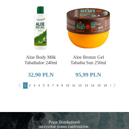
Aloe Body Milk
Aloe Bronze Gel
Tabaibaloe 240ml
Tabaiba Sun 250ml
32,90 PLN
95,99 PLN
1
2
3
4
5
6
7
8
9
10
11
12
13
14
15
16
17
18
19
Pryor Distributio
n®
wszystkie prawa zastrzeżone.