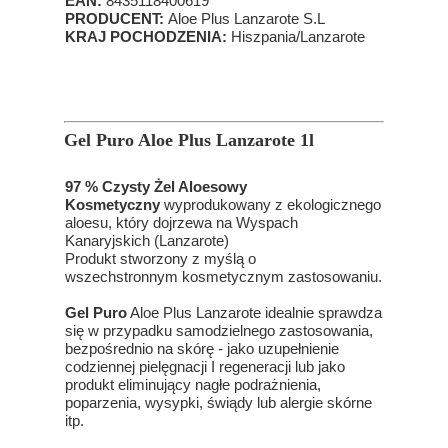
EAN:
8435118400619
PRODUCENT:
Aloe Plus Lanzarote S.L
KRAJ POCHODZENIA:
Hiszpania/Lanzarote
Gel Puro Aloe Plus Lanzarote 1l
97 % Czysty Żel Aloesowy
Kosmetyczny
wyprodukowany z ekologicznego
aloesu, który dojrzewa na Wyspach
Kanaryjskich (Lanzarote)
Produkt stworzony z myślą o
wszechstronnym kosmetycznym zastosowaniu.
Gel Puro
Aloe Plus Lanzarote idealnie sprawdza
się w przypadku samodzielnego zastosowania,
bezpośrednio na skórę - jako uzupełnienie
codziennej pielęgnacji I regeneracji lub jako
produkt eliminujący nagłe podrażnienia,
poparzenia, wysypki, świądy lub alergie skórne
itp.