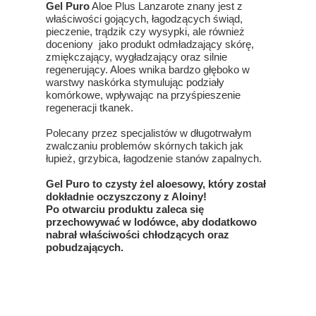
Gel Puro
Aloe Plus Lanzarote znany jest z
właściwości gojących, łagodzących świąd,
pieczenie, trądzik czy wysypki, ale również
doceniony jako produkt odmładzający skórę,
zmiękczający, wygładzający oraz silnie
regenerujący. Aloes wnika bardzo głęboko w
warstwy naskórka stymulując podziały
komórkowe, wpływając na przyśpieszenie
regeneracji tkanek.
Polecany przez specjalistów w długotrwałym
zwalczaniu problemów skórnych takich jak
łupież, grzybica, łagodzenie stanów zapalnych.
Gel Puro to czysty żel aloesowy, który został
dokładnie oczyszczony z Aloiny!
Po otwarciu produktu zaleca się
przechowywać w lodówce, aby dodatkowo
nabrał właściwości chłodzących oraz
pobudzających.