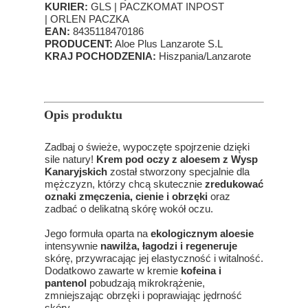
KURIER:
GLS | PACZKOMAT INPOST
| ORLEN PACZKA
EAN:
8435118470186
PRODUCENT:
Aloe Plus Lanzarote S.L
KRAJ POCHODZENIA:
Hiszpania/Lanzarote
Opis produktu
Zadbaj o świeże, wypoczęte spojrzenie dzięki
sile natury!
Krem pod oczy z aloesem z Wysp
Kanaryjskich
został stworzony specjalnie dla
mężczyzn, którzy chcą skutecznie
zredukować
oznaki zmęczenia, cienie i obrzęki
oraz
zadbać o delikatną skórę wokół oczu.
Jego formuła oparta na
ekologicznym aloesie
intensywnie
nawilża, łagodzi i regeneruje
skórę, przywracając jej elastyczność i witalność.
Dodatkowo zawarte w kremie
kofeina i
pantenol
pobudzają mikrokrążenie,
zmniejszając obrzęki i poprawiając jędrność
skóry.