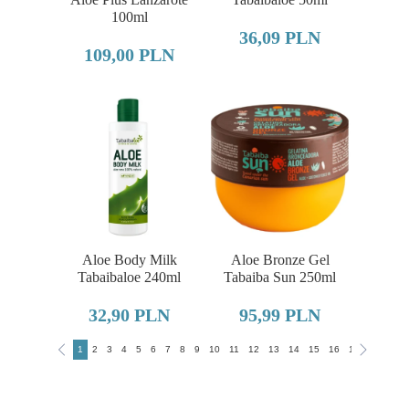
100ml
36,09 PLN
109,00 PLN
Aloe Body Milk
Aloe Bronze Gel
Tabaibaloe 240ml
Tabaiba Sun 250ml
32,90 PLN
95,99 PLN
1
2
3
4
5
6
7
8
9
10
11
12
13
14
15
16
17
18
19