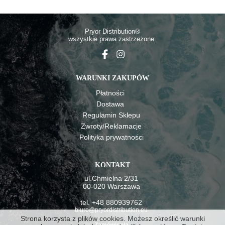
Pryor Distributio
n®
wszystkie prawa zastrzeżone.
WARUNKI ZAKUPÓW
Płatności
Dostawa
Regulamin Sklepu
Zwroty/Reklamacje
Polityka prywatności
KONTAKT
ul.Chmielna 2/31
00-020 Warszawa
tel. +48 880939762
biuro@pryordistribution.eu
Strona korzysta z plików cookies. Możesz określić warunki