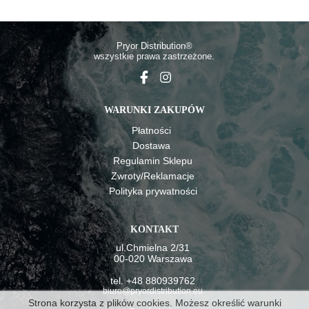
Pryor Distributio
n®
wszystkie prawa zastrzeżone.
WARUNKI ZAKUPÓW
Płatności
Dostawa
Regulamin Sklepu
Zwroty/Reklamacje
Polityka prywatności
KONTAKT
ul.Chmielna 2/31
00-020 Warszawa
tel. +48 880939762
biuro@pryordistribution.eu
Strona korzysta z plików cookies. Możesz określić warunki