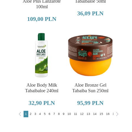
Aloe Plus Lanzarote
Tabaibaloe 50ml
100ml
36,09 PLN
109,00 PLN
Aloe Body Milk
Aloe Bronze Gel
Tabaibaloe 240ml
Tabaiba Sun 250ml
32,90 PLN
95,99 PLN
1
2
3
4
5
6
7
8
9
10
11
12
13
14
15
16
17
18
19