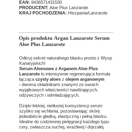
EAN:
8436571431530
PRODUCENT:
Aloe Plus Lanzarote
KRAJ POCHODZENIA:
Hiszpania/Lanzarote
Opis produktu Argan Lanzarote Serum
Aloe Plus Lanzarote
Odkryj sekret naturalnego blasku prosto z Wysp
Kanaryjskich!
Serum Aloesowe z Arganem Aloe Plus
Lanzarote
to intensywnie regenerująca formuła
łącząca
czysty aloes
z
olejem arganowym
-
dwoma składnikami znanymi ze swoich
wyjątkowych właściwości nawilżających,
odżywczych i odmładzających.
Dzięki lekkiej, nietłustej konsystencji serum
szybko się wchłania, pozostawiając skórę
jedwabiście gładką, elastyczną i pełną blasku.
Idealne do codziennej pielęgnacji każdego typu
cery, zwłaszcza suchej, wrażliwej i dojrzałej.