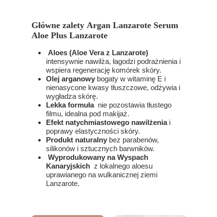
Główne zalety Argan Lanzarote Serum
Aloe Plus Lanzarote
Aloes (Aloe Vera z Lanzarote)
intensywnie nawilża, łagodzi podrażnienia i
wspiera regenerację komórek skóry.
Olej arganowy
bogaty w witaminę E i
nienasycone kwasy tłuszczowe, odżywia i
wygładza skórę.
Lekka formuła
nie pozostawia tłustego
filmu, idealna pod makijaż.
Efekt natychmiastowego nawilżenia
i
poprawy elastyczności skóry.
Produkt naturalny
bez parabenów,
silikonów i sztucznych barwników.
Wyprodukowany na Wyspach
Kanaryjskich
z lokalnego aloesu
uprawianego na wulkanicznej ziemi
Lanzarote.