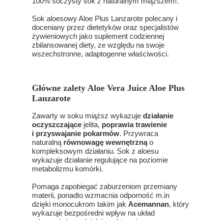
100% soczysty sok z naturalnym miąższem!.
Sok aloesowy Aloe Plus Lanzarote polecany i
doceniany przez dietetyków oraz specjalistów
żywieniowych jako suplement codziennej
zbilansowanej diety, ze względu na swoje
wszechstronne, adaptogenne właściwości.
Główne zalety Aloe Vera Juice Aloe Plus
Lanzarote
Zawarty w soku miąższ wykazuje
działanie
oczyszczające
jelita,
poprawia trawienie
i przyswajanie pokarmów
. Przywraca
naturalną
równowagę wewnętrzną
o
kompleksowym działaniu. Sok z aloesu
wykazuje działanie regulujące na poziomie
metabolizmu komórki.
Pomaga zapobiegać zaburzeniom przemiany
materii, ponadto wzmacnia odporność m.in
dzięki monocukrom takim jak
Acemannan
, który
wykazuje bezpośredni wpływ na układ