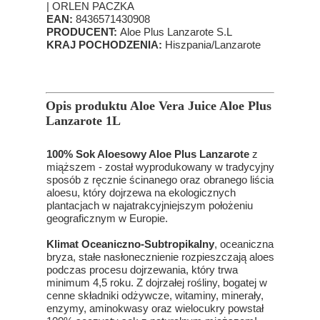
| ORLEN PACZKA
EAN:
8436571430908
PRODUCENT:
Aloe Plus Lanzarote S.L
KRAJ POCHODZENIA:
Hiszpania/Lanzarote
Opis produktu Aloe Vera Juice Aloe Plus
Lanzarote 1L
100% Sok Aloesowy Aloe Plus Lanzarote
z
miąższem - został wyprodukowany w tradycyjny
sposób z ręcznie ścinanego oraz obranego liścia
aloesu, który dojrzewa na ekologicznych
plantacjach w najatrakcyjniejszym położeniu
geograficznym w Europie.
Klimat Oceaniczno-Subtropikalny
, oceaniczna
bryza, stałe nasłonecznienie rozpieszczają aloes
podczas procesu dojrzewania, który trwa
minimum 4,5 roku. Z dojrzałej rośliny, bogatej w
cenne składniki odżywcze, witaminy, minerały,
enzymy, aminokwasy oraz wielocukry powstał