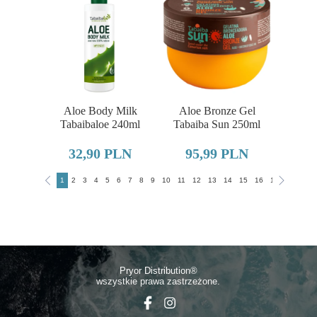
Aloe Body Milk
Aloe Bronze Gel
Tabaibaloe 240ml
Tabaiba Sun 250ml
32,90 PLN
95,99 PLN
1
2
3
4
5
6
7
8
9
10
11
12
13
14
15
16
17
18
19
Pryor Distributio
n®
wszystkie prawa zastrzeżone.