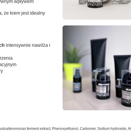
atywnym wpływem
, że krem jest idealny
ch
intensywnie nawilża i
rzenia
dacyjnym
ry
doalteromonas ferment extract, Phenoxyethanol, Carbomer, Sodium hydroxide, Aloe 