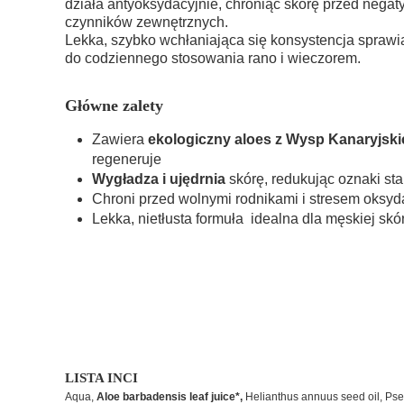
działa antyoksydacyjnie, chroniąc skórę przed neg
czynników zewnętrznych.
Lekka, szybko wchłaniająca się konsystencja sprawia
do codziennego stosowania rano i wieczorem.
Główne zalety
Zawiera
ekologiczny aloes z Wysp Kanaryjski
regeneruje
Wygładza i ujędrnia
skórę, redukując oznaki sta
Chroni przed wolnymi rodnikami i stresem oksy
Lekka, nietłusta formuła idealna dla męskiej skó
LISTA INCI
Aqua,
Aloe barbadensis leaf juice*,
Helianthus annuus seed oil, Pseu