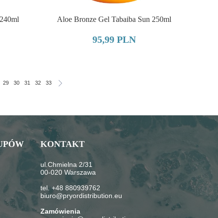
 240ml
Aloe Bronze Gel Tabaiba Sun 250ml
95,99 PLN
29
30
31
32
33
UPÓW
KONTAKT
ul.Chmielna 2/31
00-020 Warszawa
tel. +48 880939762
biuro@pryordistribution.eu
Zamówienia