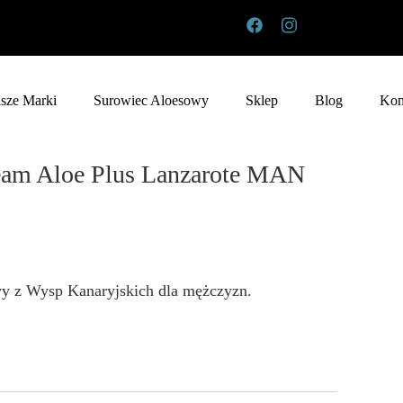
sze Marki
Surowiec Aloesowy
Sklep
Blog
Kon
ZESTAWY PREZENTO
ream Aloe Plus Lanzarote MAN
TABAIBALOE
MUSSA CANARIA
TABAIBA SUN
y z Wysp Kanaryjskich dla mężczyzn.
ARGODEY FORTALEZ
ALOE CANARIAS BIO
ALOE PLUS LANZARO