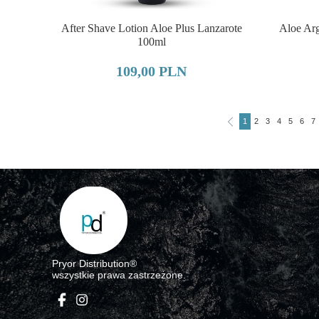
After Shave Lotion Aloe Plus Lanzarote
Aloe Ar
100ml
109,00 PLN
1
2
3
4
5
6
7
Pryor Distributio
n®
wszystkie prawa zastrzeżone.