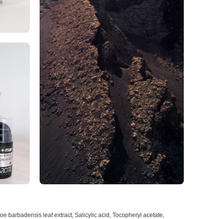
barbadensis leaf extract, Salicylic acid, Tocopheryl acetate,