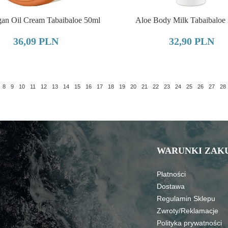
gan Oil Cream Tabaibaloe 50ml
Aloe Body Milk Tabaibaloe
36,09 PLN
32,90 PLN
8
9
10
11
12
13
14
15
16
17
18
19
20
21
22
23
24
25
26
27
28
WARUNKI ZAK
Płatności
Dostawa
Regulamin Sklepu
Zwroty/Reklamacje
Polityka prywatności