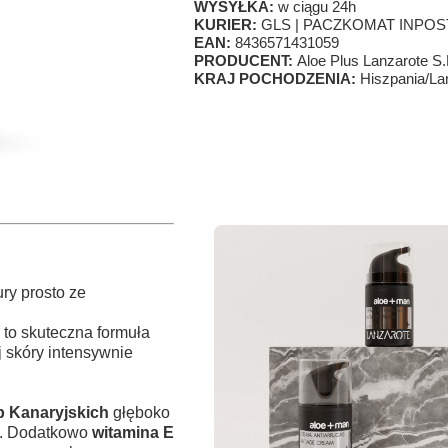
WYSYŁKA:
w ciągu 24h
KURIER:
GLS | PACZKOMAT INPOS
EAN:
8436571431059
PRODUCENT:
Aloe Plus Lanzarote S.
KRAJ POCHODZENIA:
Hiszpania/La
ry prosto ze
to skuteczna formuła
 skóry intensywnie
p Kanaryjskich
głęboko
tu. Dodatkowo
witamina E