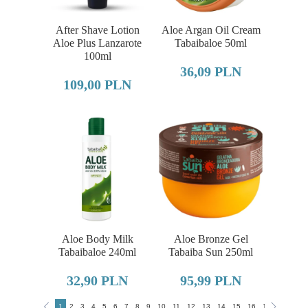
After Shave Lotion
Aloe Argan Oil Cream
Aloe Plus Lanzarote
Tabaibaloe 50ml
100ml
36,09 PLN
109,00 PLN
Aloe Body Milk
Aloe Bronze Gel
Tabaibaloe 240ml
Tabaiba Sun 250ml
32,90 PLN
95,99 PLN
1
2
3
4
5
6
7
8
9
10
11
12
13
14
15
16
17
18
19