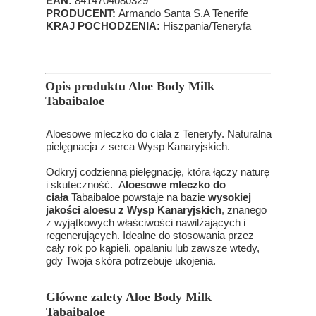
EAN:
8414704080329
PRODUCENT:
Armando Santa S.A Tenerife
KRAJ POCHODZENIA:
Hiszpania/Teneryfa
Opis produktu Aloe Body Milk
Tabaibaloe
Aloesowe mleczko do ciała z Teneryfy. Naturalna
pielęgnacja z serca Wysp Kanaryjskich.
Odkryj codzienną pielęgnację, która łączy naturę
i skuteczność. A
loesowe mleczko do
ciała
Tabaibaloe powstaje na bazie
wysokiej
jakości aloesu z Wysp Kanaryjskich
, znanego
z wyjątkowych właściwości nawilżających i
regenerujących. Idealne do stosowania przez
cały rok po kąpieli, opalaniu lub zawsze wtedy,
gdy Twoja skóra potrzebuje ukojenia.
Główne zalety Aloe Body Milk
Tabaibaloe